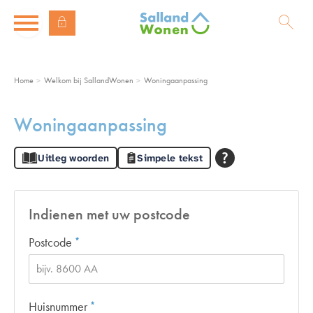
Naar de homepage
Ga naar Hoofd
Home
Welkom bij SallandWonen
Woningaanpassing
Naar hoofdinhoud
Naar hoofdnavigatiemenu
Naar zoeken
Woningaanpassing
Uitleg woorden
Simpele tekst
Indienen met uw postcode
Verplicht veld
Postcode
*
Verplicht veld
Huisnummer
*