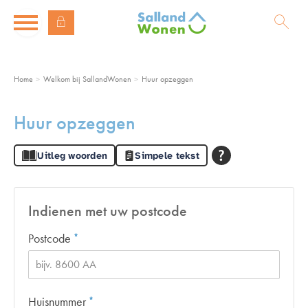
Naar de homepage
Ga naar Hoofd
Home
Welkom bij SallandWonen
Huur opzeggen
Naar hoofdinhoud
Naar hoofdnavigatiemenu
Naar zoeken
Huur opzeggen
Uitleg woorden
Simpele tekst
Indienen met uw postcode
Verplicht veld
Postcode
*
Verplicht veld
Huisnummer
*