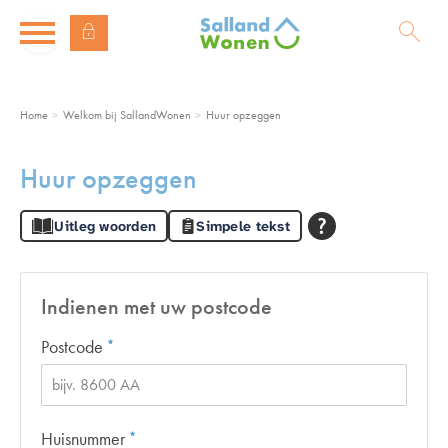
Naar de homepage
Ga naar Hoofd
Home
Welkom bij SallandWonen
Huur opzeggen
Naar hoofdinhoud
Naar hoofdnavigatiemenu
Naar zoeken
Huur opzeggen
Uitleg woorden
Simpele tekst
Indienen met uw postcode
Verplicht veld
Postcode
*
Verplicht veld
Huisnummer
*