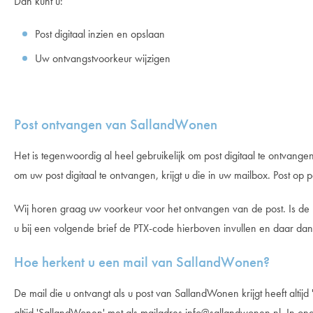
Dan kunt u:
Post digitaal inzien en opslaan
Uw ontvangstvoorkeur wijzigen
Post ontvangen van SallandWonen
Het is tegenwoordig al heel gebruikelijk om post digitaal te ontvangen
om uw post digitaal te ontvangen, krijgt u die in uw mailbox. Post op 
Wij horen graag uw voorkeur voor het ontvangen van de post. Is de 
u bij een volgende brief de PTX-code hierboven invullen en daar 
Hoe herkent u een mail van SallandWonen?
De mail die u ontvangt als u post van SallandWonen krijgt heeft alti
altijd 'SallandWonen' met als mailadres info@sallandwonen.nl. In ond