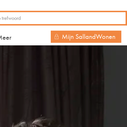
Mijn SallandWonen
r