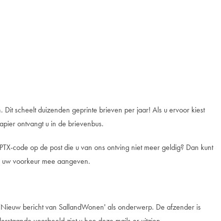
. Dit scheelt duizenden geprinte brieven per jaar! Als u ervoor kiest
papier ontvangt u in de brievenbus.
PTX-code op de post die u van ons ontving niet meer geldig? Dan kunt
dan uw voorkeur mee aangeven.
jd 'Nieuw bericht van SallandWonen' als onderwerp. De afzender is
erstaande voorbeeld ziet u hoe deze mails er uitzien.