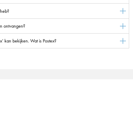
r heb?
llen ontvangen?
ex’ kan bekijken. Wat is Postex?
woning
SallandWonen
Domineeskamp 1, 8102 CC R
Openingstijden:
eparaties
maandag t/m donderdag 08.30-1
vrijdag 08.30-12.00 uur