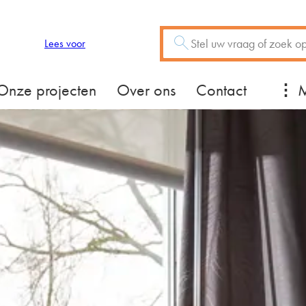
Zoeken
Vraag of trefwoord
Lees voor
Mee
Onze projecten
Over ons
Contact