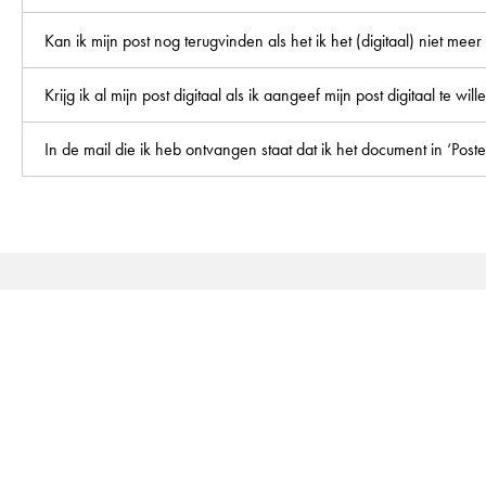
Kan ik mijn post nog terugvinden als het ik het (digitaal) niet mee
Krijg ik al mijn post digitaal als ik aangeef mijn post digitaal te wi
In de mail die ik heb ontvangen staat dat ik het document in ‘Post
Contactinformatie
Ik zoek een woning
Ik huur een 
Huren
Onderhoud en r