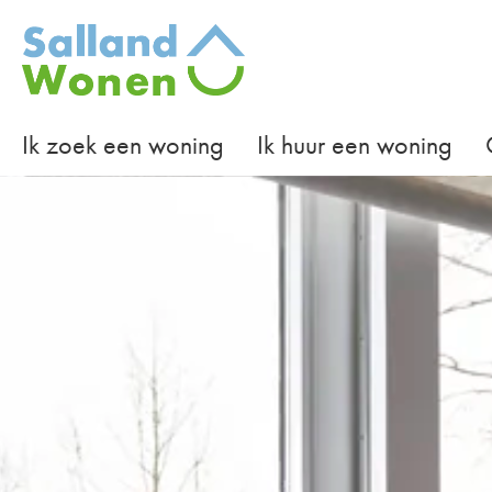
Naar de homepage
Ik zoek een woning
Ik huur een woning
Naar hoofdinhoud
Naar hoofdnavigatiemenu
Naar zoeken