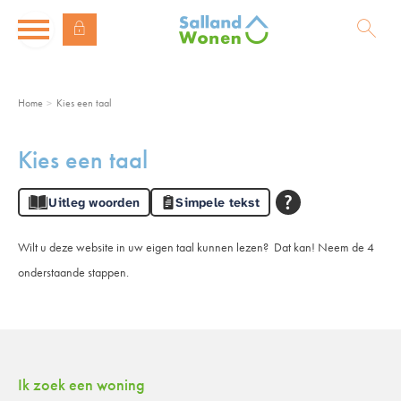
Naar de homepage
Ga naar Hoofd
Home
Kies een taal
Naar hoofdinhoud
Naar hoofdnavigatiemenu
Naar zoeken
Kies een taal
Uitleg woorden
Simpele tekst
Wilt u deze website in uw eigen taal kunnen lezen? Dat kan! Neem de 4
onderstaande stappen.
Contactinformatie
Ik zoek een woning