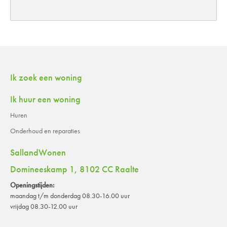
Contactinformatie
Ik zoek een woning
Ik huur een woning
Huren
Onderhoud en reparaties
SallandWonen
Domineeskamp 1, 8102 CC Raalte
Openingstijden:
maandag t/m donderdag 08.30-16.00 uur
vrijdag 08.30-12.00 uur