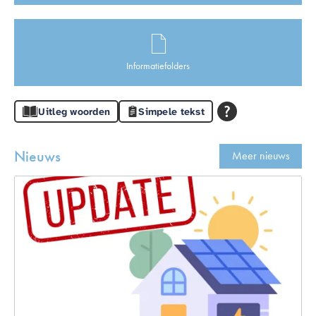
Informatiefolders
Uitleg woorden
Simpele tekst
Nieuws
Meer nieuws