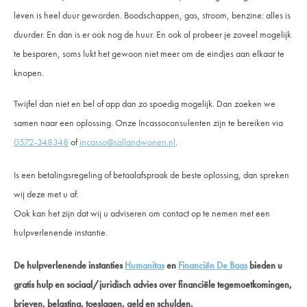
leven is heel duur geworden. Boodschappen, gas, stroom, benzine: alles is
duurder. En dan is er ook nog de huur. En ook al probeer je zoveel mogelijk
te besparen, soms lukt het gewoon niet meer om de eindjes aan elkaar te
knopen.
Twijfel dan niet en bel of app dan zo spoedig mogelijk. Dan zoeken we
samen naar een oplossing. Onze Incassoconsulenten zijn te bereiken via
0572-348348
of
incasso@sallandwonen.nl
.
Is een betalingsregeling of betaalafspraak de beste oplossing, dan spreken
wij deze met u af.
Ook kan het zijn dat wij u adviseren om contact op te nemen met een
hulpverlenende instantie.
De hulpverlenende instanties
Humanitas
en
Financiën De Baas
bieden u
gratis hulp en sociaal/juridisch advies over financiële tegemoetkomingen,
brieven, belasting, toeslagen, geld en schulden.