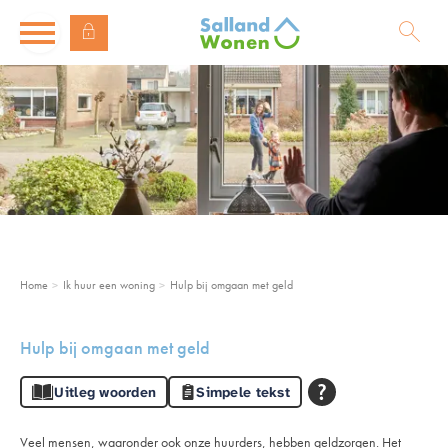
Naar de homepage
Ga naar Hoofd
Naar hoofdinhoud
Naar hoofdnavigatiemenu
Naar zoeken
Home
Ik huur een woning
Hulp bij omgaan met geld
Hulp bij omgaan met geld
Uitleg woorden
Simpele tekst
Veel mensen, waaronder ook onze huurders, hebben geldzorgen. Het