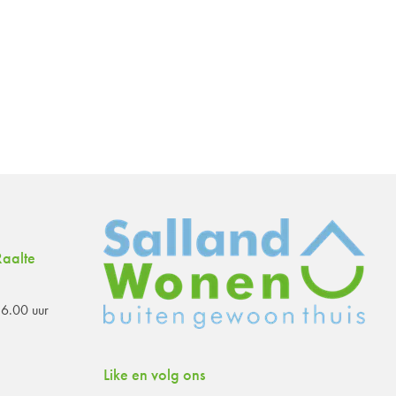
aalte
6.00 uur
Like en volg ons