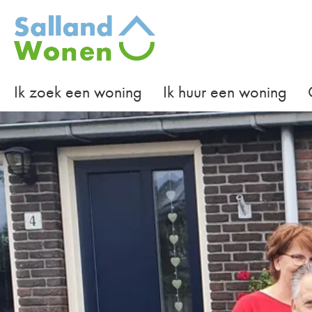
Naar de homepage
Ik zoek een woning
Ik huur een woning
Naar hoofdinhoud
Naar hoofdnavigatiemenu
Naar zoeken