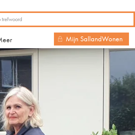
Mijn SallandWonen
r