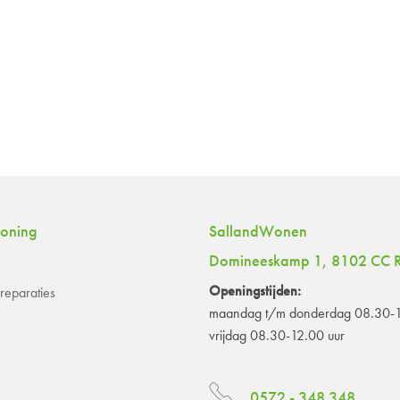
woning
SallandWonen
Domineeskamp 1, 8102 CC R
Openingstijden:
eparaties
maandag t/m donderdag 08.30-1
vrijdag 08.30-12.00 uur
0572 - 348 348