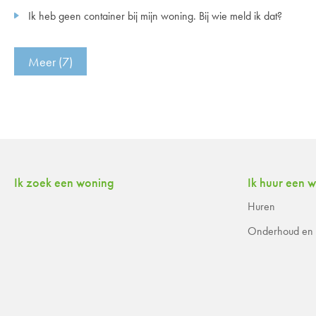
Ik heb geen container bij mijn woning. Bij wie meld ik dat?
Meer (7)
Contactinformatie
Ik zoek een woning
Ik huur een 
Huren
Onderhoud en r