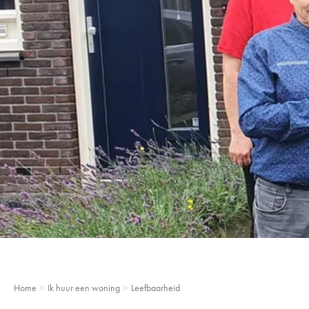
Home
Ik huur een woning
Leefbaarheid