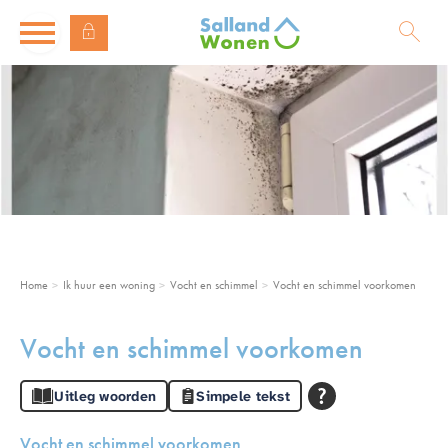
Naar de homepage
Ga naar Hoofd
Naar hoofdinhoud
Naar hoofdnavigatiemenu
Naar zoeken
Home
Ik huur een woning
Vocht en schimmel
Vocht en schimmel voorkomen
Vocht en schimmel voorkomen
Uitleg woorden
Simpele tekst
Vocht en schimmel voorkomen