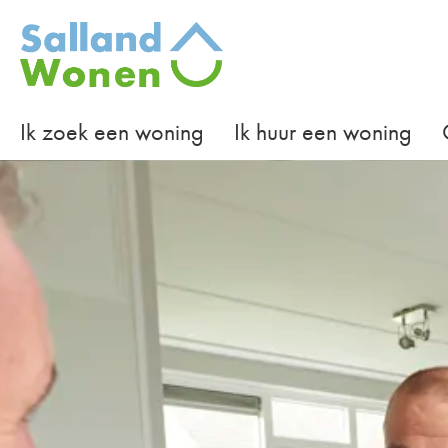
Naar de homepage
Ik zoek een woning
Ik huur een woning
Naar hoofdinhoud
Naar hoofdnavigatiemenu
Naar zoeken