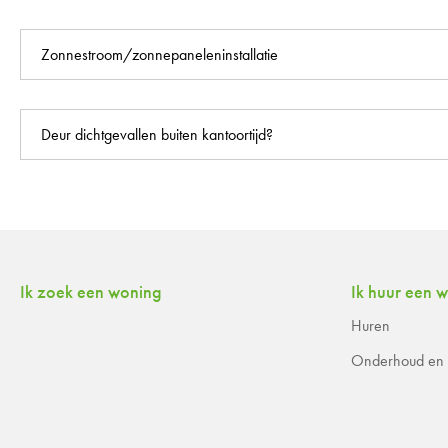
Zonnestroom/zonnepaneleninstallatie
Deur dichtgevallen buiten kantoortijd?
Contactinformatie
Ik zoek een woning
Ik huur een 
Huren
Onderhoud en r