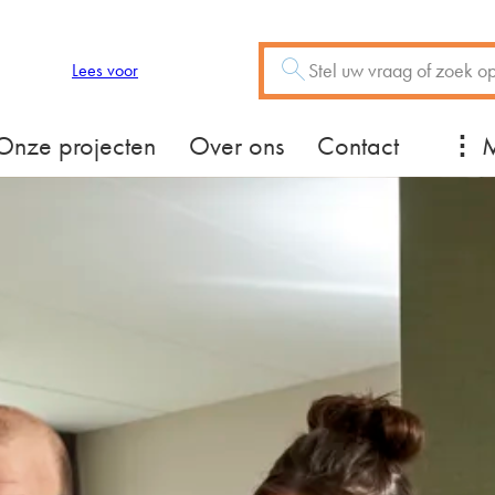
Zoeken
Vraag of trefwoord
Lees voor
Mee
Onze projecten
Over ons
Contact