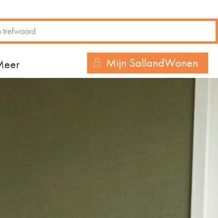
Mijn SallandWonen
r