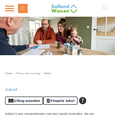
Naar de homepage
Ga naar Hoofd
Naar hoofdinhoud
Naar hoofdnavigatiemenu
Naar zoeken
Home
Ik huur een woning
Asbest
Asbest
Uitleg woorden
Simpele tekst
Asbest is een verzamelnaam voor een aantal mineralen, die zijn