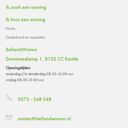
Contactinformatie
Ik zoek een woning
Ik huur een woning
Huren
Onderhoud en reparaties
SallandWonen
Domineeskamp 1, 8102 CC Raalte
Openingstijden:
maandag t/m donderdag 08.30-16.00 uur
vrijdag 08.30-12.00 uur
0572 - 348 348
contact@sallandwonen.nl