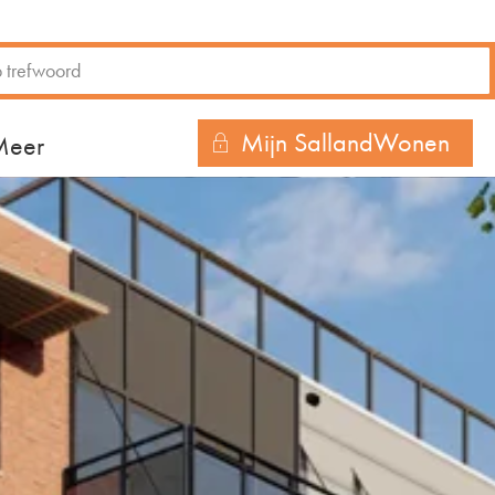
Mijn SallandWonen
r