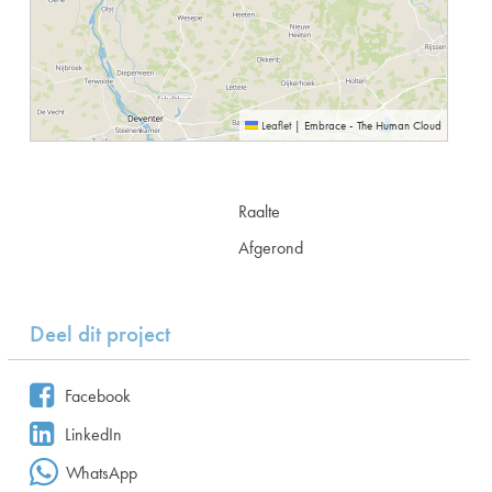
Leaflet
|
Embrace - The Human Cloud
Raalte
Afgerond
Deel dit project
Facebook
LinkedIn
WhatsApp