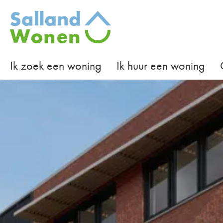
Naar de homepage
Ik zoek een woning
Ik huur een woning
Naar hoofdinhoud
Naar hoofdnavigatiemenu
Naar zoeken