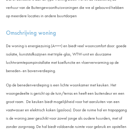
verhuur van de Buitengewoonthuiswoningen die we al gebouwd hebben
op meerdere locaties in andere buurtdorpen
Omschrijving woning
De woning is energiezuinig (A+++) en biedt veel wooncomfort door: goede
isolatie, kunststofkozijnen met triple-glas, WTW-unit en duurzame
luchtwarmtepompinstallatie met koelfunctie en vloerverwarming op de
beneden- en bovenverdieping.
Op de benedenverdieping is een lichte woonkamer met keuken. Het
woongedeelte is gericht op de tuin/terras en heeft een buitendeur en een
groot raam. De keuken biedt mogelijkheid voor het aansluiten van een
vaatwasser en elektrisch koken (gasloos). Door de ruime hal en trapopgang
is de woning zeer geschikt voor zowel jonge als oudere huurders, met of
zonder zorgvraag. De hal biedt voldoende ruimte voor gebruik en opstellen