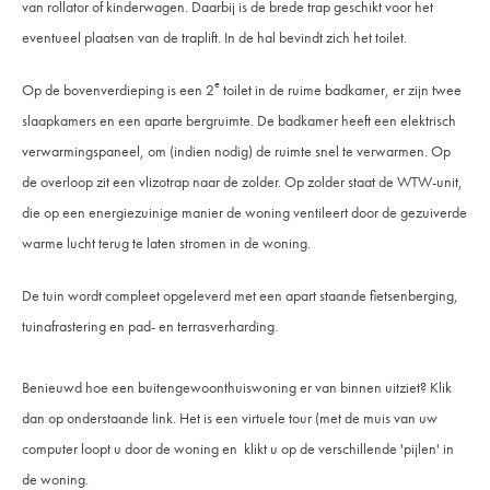
van rollator of kinderwagen. Daarbij is de brede trap geschikt voor het
eventueel plaatsen van de traplift. In de hal bevindt zich het toilet.
e
Op de bovenverdieping is een 2
toilet in de ruime badkamer, er zijn twee
slaapkamers en een aparte bergruimte. De badkamer heeft een elektrisch
verwarmingspaneel, om (indien nodig) de ruimte snel te verwarmen. Op
de overloop zit een vlizotrap naar de zolder. Op zolder staat de WTW-unit,
die op een energiezuinige manier de woning ventileert door de gezuiverde
warme lucht terug te laten stromen in de woning.
De tuin wordt compleet opgeleverd met een apart staande fietsenberging,
tuinafrastering en pad- en terrasverharding.
Benieuwd hoe een buitengewoonthuiswoning er van binnen uitziet? Klik
dan op onderstaande link. Het is een virtuele tour (met de muis van uw
computer loopt u door de woning en klikt u op de verschillende 'pijlen' in
de woning.