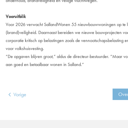
onderhoud, brandveiligheid en veilige vluchtwegen.
Vooruitblik
Voor 2026 verwacht SallandWonen 55 nieuwbouwwoningen op te lev
(brand)veiligheid. Daarnaast bereiden we nieuwe bouwprojecten voor e
corporatie kritisch op belastingen zoals de vennootschapsbelasting 
voor volkshuisvesting.
“De opgaven blijven groot,” aldus de directeur-bestuurder. “Maar v
aan goed en betaalbaar wonen in Salland.”
Ove
Vorige