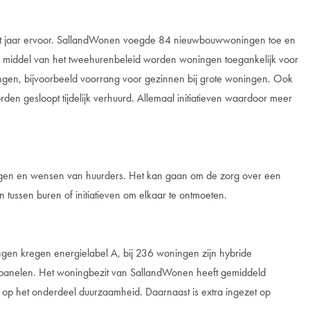
et jaar ervoor. SallandWonen voegde 84 nieuwbouwwoningen toe en
r middel van het tweehurenbeleid worden woningen toegankelijk voor
ingen, bijvoorbeeld voorrang voor gezinnen bij grote woningen. Ook
en gesloopt tijdelijk verhuurd. Allemaal initiatieven waardoor meer
vragen en wensen van huurders. Het kan gaan om de zorg over een
 tussen buren of initiatieven om elkaar te ontmoeten.
gen kregen energielabel A, bij 236 woningen zijn hybride
panelen. Het woningbezit van SallandWonen heeft gemiddeld
 op het onderdeel duurzaamheid. Daarnaast is extra ingezet op