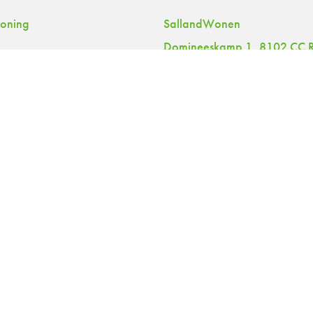
woning
SallandWonen
Domineeskamp 1, 8102 CC R
Openingstijden:
eparaties
maandag t/m donderdag 08.30-1
vrijdag 08.30-12.00 uur
0572 - 348 348
contact@sallandwonen
Stuur een WhatsApp be