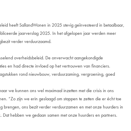
id heeft SallandWonen in 2025 stevig geïnvesteerd in betaalbaar,
publiceerde jaarverslag 2025. In het afgelopen jaar werden meer
gbezit verder verduurzaamd.
isselend overheidsbeleid. De onverwacht aangekondigde
ties en had directe invloed op het vertrouwen van financiers.
vraagstukken rond nieuwbouw, verduurzaming, vergroening, goed
ar we kunnen ons wel maximaal inzetten met die crisis in ons
en. “Zo zijn we erin geslaagd om stappen te zetten die er écht toe
 brengen, ons bezit verder verduurzamen en met onze huurders in
k. Dat hebben we gedaan samen met onze huurders en partners.