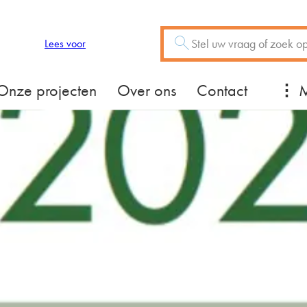
Zoeken
Vraag of trefwoord
Lees voor
Mee
Onze projecten
Over ons
Contact