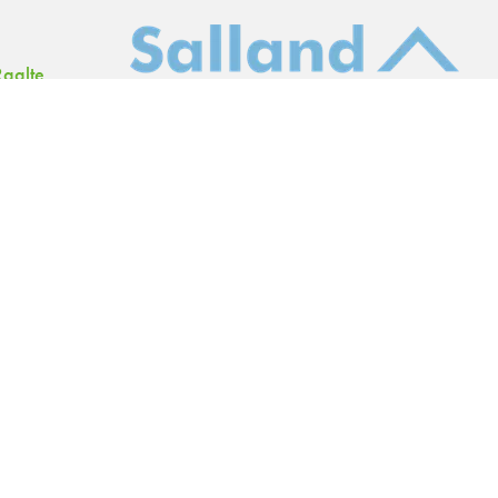
aalte
6.00 uur
Like en volg ons
.nl
richt