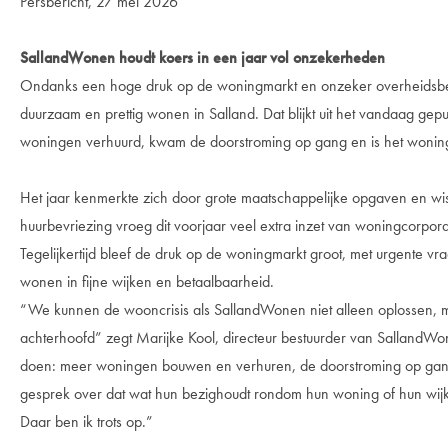
Persbericht, 27 mei 2026
SallandWonen houdt koers in een jaar vol onzekerheden
Ondanks een hoge druk op de woningmarkt en onzeker overheidsbele
duurzaam en prettig wonen in Salland. Dat blijkt uit het vandaag ge
woningen verhuurd, kwam de doorstroming op gang en is het wonin
Het jaar kenmerkte zich door grote maatschappelijke opgaven en w
huurbevriezing vroeg dit voorjaar veel extra inzet van woningcorpora
Tegelijkertijd bleef de druk op de woningmarkt groot, met urgente 
wonen in fijne wijken en betaalbaarheid.
“We kunnen de wooncrisis als SallandWonen niet alleen oplossen, ma
achterhoofd” zegt Marijke Kool, directeur bestuurder van SallandWon
doen: meer woningen bouwen en verhuren, de doorstroming op gang
gesprek over dat wat hun bezighoudt rondom hun woning of hun wij
Daar ben ik trots op.”