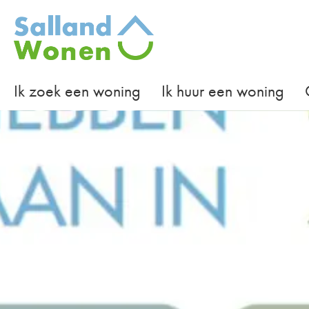
Naar de homepage
Ik zoek een woning
Ik huur een woning
Naar hoofdinhoud
Naar hoofdnavigatiemenu
Naar zoeken