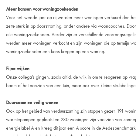
Meer kansen voor woningzoekenden
Voor het tweede jaar op rij werden meer woningen verhuurd dan h
zette sterk in op doorstroming, onder andere via wooncoaches. Doo
alle woningzoekenden. Verder zijn er verschillende voorrangsregel
werden meer woningen verkocht en zijn woningen die op termijn word
woningzoekenden een kans kregen op een woning.
Fijne wijken
Onze collega's gingen, zoals altijd, de wijk in om te reageren op 
boom of het aanzien van een tuin, maar ook over kleine strubbelingen
Duurzaam en veilig wonen
Ook op het gebied van verduurzaming zijn stappen gezet. 191 wonin
warmtepompen geplaatst en 230 woningen zijn voorzien van zonne
energielabel A en kreeg dit jaar een A score in de Aedesbenchmark