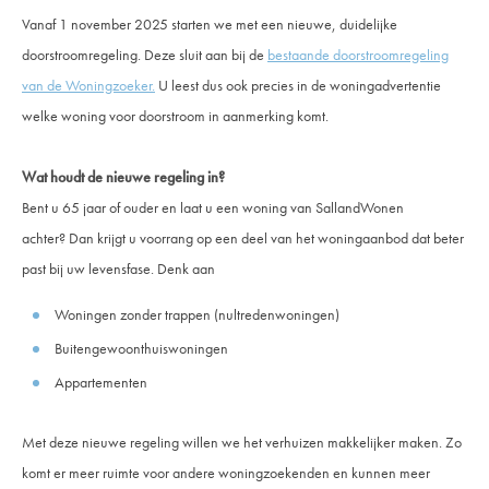
Vanaf 1 november 2025 starten we met een nieuwe, duidelijke
doorstroomregeling. Deze sluit aan bij de
bestaande doorstroomregeling
van de Woningzoeker.
U leest dus ook precies in de woningadvertentie
welke woning voor doorstroom in aanmerking komt.
Wat houdt de nieuwe regeling in?
Bent u 65 jaar of ouder en laat u een woning van SallandWonen
achter?
Dan krijgt u voorrang op een deel van het woningaanbod dat beter
past bij uw levensfase. Denk aan
Woningen zonder trappen (nultredenwoningen)
Buitengewoonthuiswoningen
Appartementen
Met deze nieuwe regeling willen we het verhuizen makkelijker maken. Zo
komt er meer ruimte voor andere woningzoekenden en kunnen meer