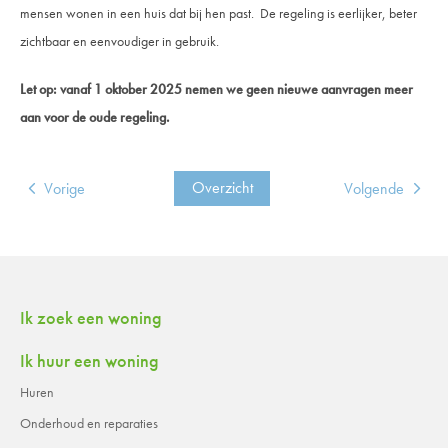
mensen wonen in een huis dat bij hen past.
De regeling is eerlijker, beter
zichtbaar en eenvoudiger in gebruik.
Let op: vanaf 1 oktober 2025 nemen we geen nieuwe aanvragen meer
aan voor de oude regeling.
Overzicht
Vorige
Volgende
Contactinformatie
Ik zoek een woning
Ik huur een woning
Huren
Onderhoud en reparaties