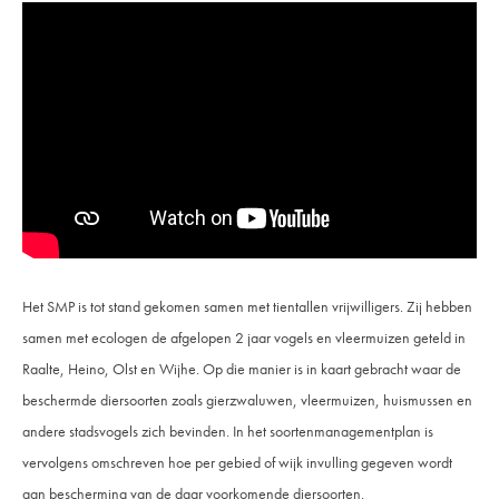
Het SMP is tot stand gekomen samen met tientallen vrijwilligers. Zij hebben
samen met ecologen de afgelopen 2 jaar vogels en vleermuizen geteld in
Raalte, Heino, Olst en Wijhe. Op die manier is in kaart gebracht waar de
beschermde diersoorten zoals gierzwaluwen, vleermuizen, huismussen en
andere stadsvogels zich bevinden. In het soortenmanagementplan is
vervolgens omschreven hoe per gebied of wijk invulling gegeven wordt
aan bescherming van de daar voorkomende diersoorten.