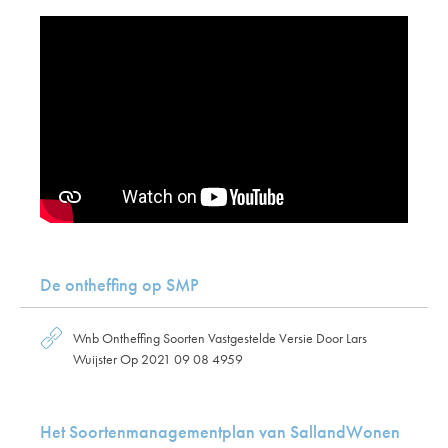
De ontheffing op SMP
Wnb Ontheffing Soorten Vastgestelde Versie Door Lars
Wuijster Op 2021 09 08 4959
Het Soortenmanagementplan van SallandWonen