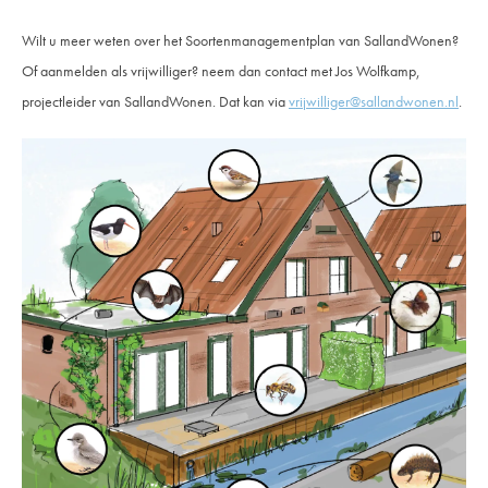
Wilt u meer weten over het Soortenmanagementplan van SallandWonen?
Of aanmelden als vrijwilliger? neem dan contact met Jos Wolfkamp,
projectleider van SallandWonen. Dat kan via
vrijwilliger@sallandwonen.nl
.