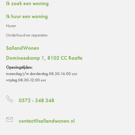
Contactinformatie
Ik zoek een woning
Ik huur een woning
Huren
Onderhoud en reparaties
SallandWonen
Domineeskamp 1, 8102 CC Raalte
Openingstijden:
maandag t/m donderdag 08.30-16.00 uur
vrijdag 08.30-12.00 uur
0572 - 348 348
contact@sallandwonen.nl