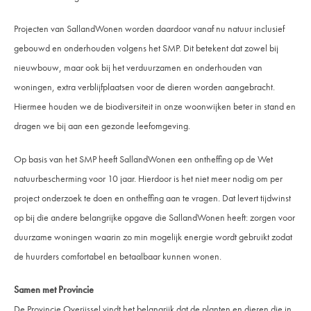
Projecten van SallandWonen worden daardoor vanaf nu natuur inclusief
gebouwd en onderhouden volgens het SMP. Dit betekent dat zowel bij
nieuwbouw, maar ook bij het verduurzamen en onderhouden van
woningen, extra verblijfplaatsen voor de dieren worden aangebracht.
Hiermee houden we de biodiversiteit in onze woonwijken beter in stand en
dragen we bij aan een gezonde leefomgeving.
Op basis van het SMP heeft SallandWonen een ontheffing op de Wet
natuurbescherming voor 10 jaar. Hierdoor is het niet meer nodig om per
project onderzoek te doen en ontheffing aan te vragen. Dat levert tijdwinst
op bij die andere belangrijke opgave die SallandWonen heeft: zorgen voor
duurzame woningen waarin zo min mogelijk energie wordt gebruikt zodat
de huurders comfortabel en betaalbaar kunnen wonen.
Samen met Provincie
De Provincie Overijssel vindt het belangrijk dat de planten en dieren die in