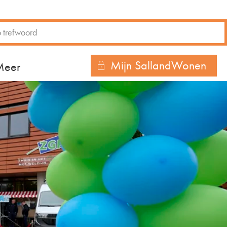
Mijn SallandWonen
r