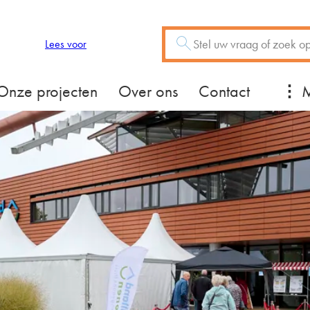
Zoeken
Vraag of trefwoord
Lees voor
Mee
Onze projecten
Over ons
Contact