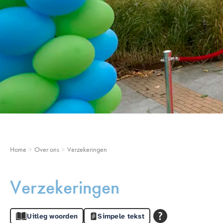
Home
Over ons
Verzekeringen
Verzekeringen
Uitleg woorden
Simpele tekst