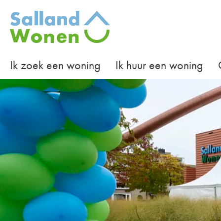
Naar de homepage
Ik zoek een woning
Ik huur een woning
Naar hoofdinhoud
Naar hoofdnavigatiemenu
Naar zoeken