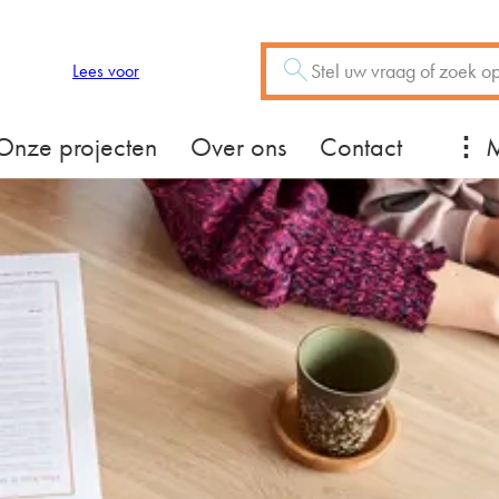
Zoeken
Vraag of trefwoord
Lees voor
Mee
Onze projecten
Over ons
Contact