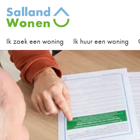
Naar de homepage
Ik zoek een woning
Ik huur een woning
Naar hoofdinhoud
Naar hoofdnavigatiemenu
Naar zoeken