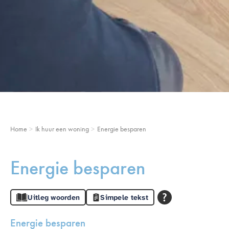
Home
Ik huur een woning
Energie besparen
Energie besparen
Uitleg woorden
Simpele tekst
Energie besparen