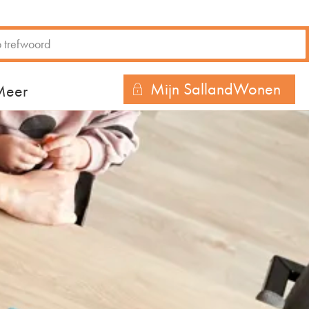
Mijn SallandWonen
r