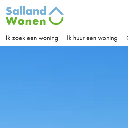
Naar de homepage
Ik zoek een woning
Ik huur een woning
Naar hoofdinhoud
Naar hoofdnavigatiemenu
Naar zoeken