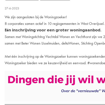
27-6-2023
We zijn aangesloten bij de Woningzoeker!
8 corporaties samen actief in 10 regiogemeenten in West Overijssel.
Eé𝗻 𝗶𝗻𝘀𝗰𝗵𝗿𝗶𝗷𝘃𝗶𝗻𝗴 𝘃𝗼𝗼𝗿 𝗲𝗲𝗻 𝗴𝗿𝗼𝘁𝗲𝗿 𝘄𝗼𝗻𝗶𝗻𝗴𝗮𝗮𝗻𝗯𝗼𝗱.
Samen met Woningstichting Vechtdal Wonen en Vechthorst zijn we 
samen met Beter Wonen IJsselmuiden, deltaWonen, Stichting Open
Met één inschrijving op de Woningzoeker kunnen woningzoekenden 
Woningzoeker bieden we ze keuzevrijheid en eenvoud. #wonend