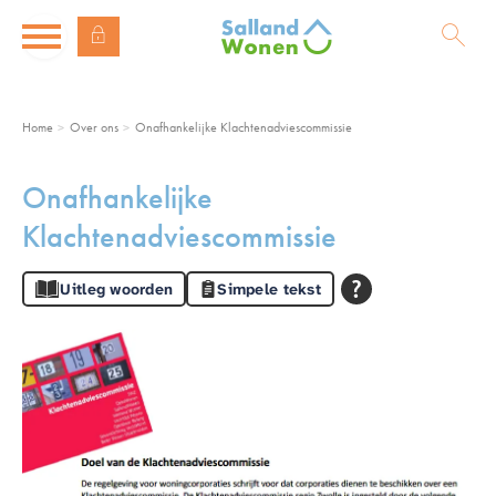
Naar de homepage
Ga naar Hoofd
Home
Over ons
Onafhankelijke Klachtenadviescommissie
Naar hoofdinhoud
Naar hoofdnavigatiemenu
Naar zoeken
Onafhankelijke
Klachtenadviescommissie
Uitleg woorden
Simpele tekst