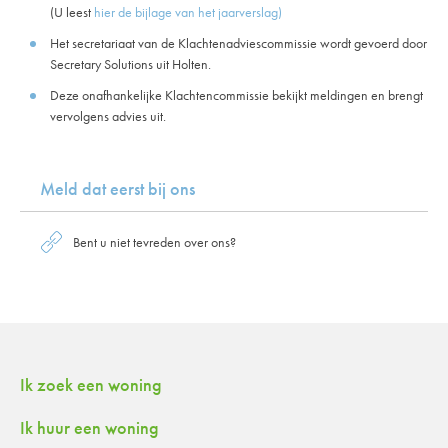
(U leest
hier de bijlage van het jaarverslag)
Het secretariaat van de Klachtenadviescommissie wordt gevoerd door
Secretary Solutions uit Holten.
Deze onafhankelijke Klachtencommissie bekijkt meldingen en brengt
vervolgens advies uit.
Meld dat eerst bij ons
Bent u niet tevreden over ons?
Contactinformatie
Ik zoek een woning
Ik huur een woning