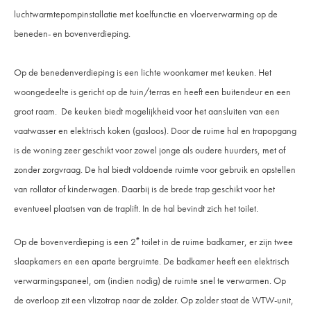
luchtwarmtepompinstallatie met koelfunctie en vloerverwarming op de
beneden- en bovenverdieping.
Op de benedenverdieping is een lichte woonkamer met keuken. Het
woongedeelte is gericht op de tuin/terras en heeft een buitendeur en een
groot raam. De keuken biedt mogelijkheid voor het aansluiten van een
vaatwasser en elektrisch koken (gasloos). Door de ruime hal en trapopgang
is de woning zeer geschikt voor zowel jonge als oudere huurders, met of
zonder zorgvraag. De hal biedt voldoende ruimte voor gebruik en opstellen
van rollator of kinderwagen. Daarbij is de brede trap geschikt voor het
eventueel plaatsen van de traplift. In de hal bevindt zich het toilet.
e
Op de bovenverdieping is een 2
toilet in de ruime badkamer, er zijn twee
slaapkamers en een aparte bergruimte. De badkamer heeft een elektrisch
verwarmingspaneel, om (indien nodig) de ruimte snel te verwarmen. Op
de overloop zit een vlizotrap naar de zolder. Op zolder staat de WTW-unit,