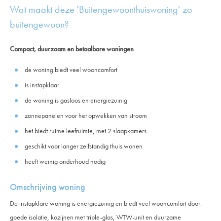
Wat maakt deze 'Buitengewoonthuiswoning' zo
buitengewoon?
Compact, duurzaam en betaalbare woningen
de woning biedt veel wooncomfort
is instapklaar
de woning is gasloos en energiezuinig
zonnepanelen voor het opwekken van stroom
het biedt ruime leefruimte, met 2 slaapkamers
geschikt voor langer zelfstandig thuis wonen
heeft weinig onderhoud nodig
Omschrijving woning
De instapklare woning is energiezuinig en biedt veel wooncomfort door:
goede isolatie, kozijnen met triple-glas, WTW-unit en duurzame