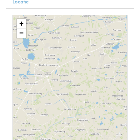
Locatie
+
−