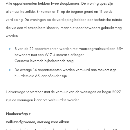
Alle appartementen hebben twee slaapkamers. De woningtypes zijn
allemaal hetzelfde. Er komen er 11 op de begane grond en 11 op de
verdieping. De woningen op de verdieping hebben een technische ruimte
die via een vlizotrap bereikbaar is, maar niet door bewoners gebruikt mag
worden.
8 van de 22 appartementen worden met voorrang verhuurd aan 65+
bewoners met een WLZ 4 indicatie of hoger.
Carinova levert de bijbehorende zorg.
De overige 14 appartementen worden verhuurd aan toekomstige
huurders die 65 jaar of ouder zijn.
Halverwege september start de verhuur van de woningen en begin 2027
zijn de woningen klaar om verhuurd te worden.
Noaberschap +
zelfstandig wonen, met oog voor elkaar
In Slurinkhof woont u zelfstandig, met buren die omzien naar elkaar. We